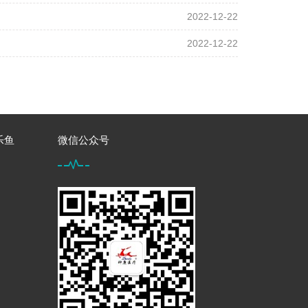
2022-12-22
2022-12-22
乐鱼
微信公众号