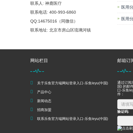
联系人: 神鹿医疗
医用分
联系电话: 400-993-6860
医用分
QQ:14675016（同微信）
联系地址: 北京市房山区琉璃河镇
网站栏目
邮箱订
通过订阅乐
关于乐鱼官方端网站登录入口-乐鱼leyu(中国)
国) 的
口-乐鱼l
产品中心
件：
新闻动态
招商加盟
验证码:
联系乐鱼官方端网站登录入口-乐鱼leyu(中国)