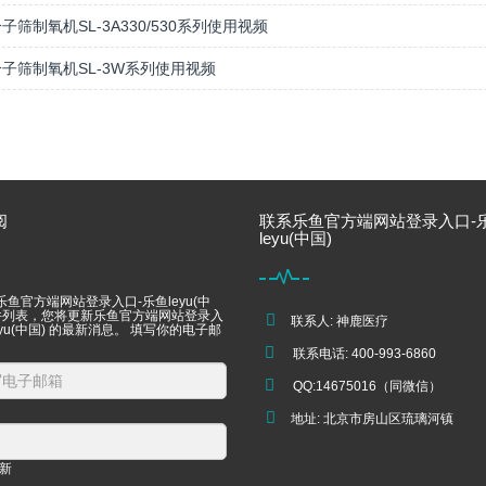
子筛制氧机SL-3A330/530系列使用视频
子筛制氧机SL-3W系列使用视频
阅
联系乐鱼官方端网站登录入口-
leyu(中国)
鱼官方端网站登录入口-乐鱼leyu(中
邮件列表，您将更新乐鱼官方端网站登录入
联系人: 神鹿医疗
eyu(中国) 的最新消息。 填写你的电子邮
联系电话: 400-993-6860
QQ:14675016（同微信）
地址: 北京市房山区琉璃河镇