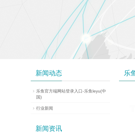
新闻动态
乐鱼
乐鱼官方端网站登录入口-乐鱼leyu(中
国)
行业新闻
新闻资讯