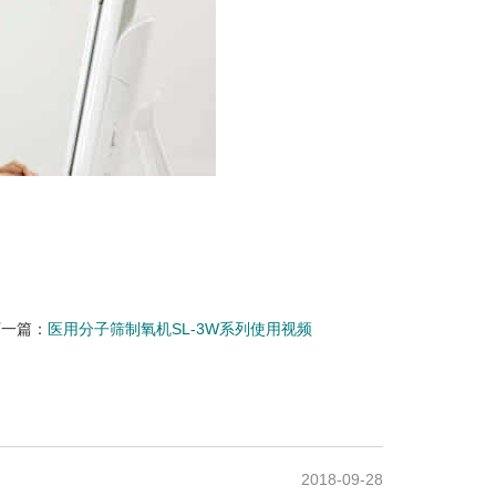
下一篇：
医用分子筛制氧机SL-3W系列使用视频
2018-09-28