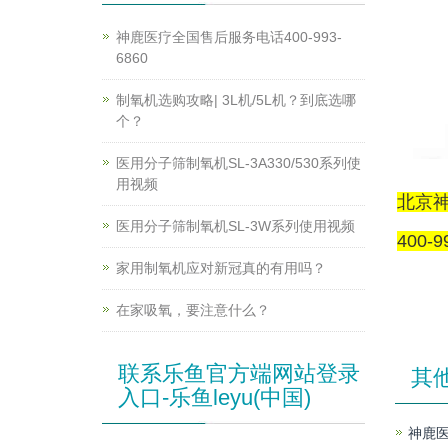
神鹿医疗全国售后服务电话400-993-
6860
制氧机选购攻略| 3L机/5L机？到底选哪
个？
医用分子筛制氧机SL-3A330/530系列使
用视频
北京
医用分子筛制氧机SL-3W系列使用视频
400-9
家用制氧机应对新冠真的有用吗？
在家吸氧，要注意什么？
联系乐鱼官方端网站登录
其
入口-乐鱼leyu(中国)
神鹿医