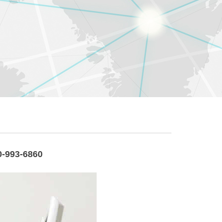
93-6860