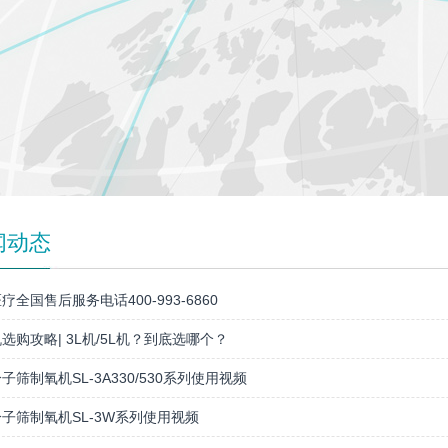
闻动态
疗全国售后服务电话400-993-6860
选购攻略| 3L机/5L机？到底选哪个？
子筛制氧机SL-3A330/530系列使用视频
子筛制氧机SL-3W系列使用视频