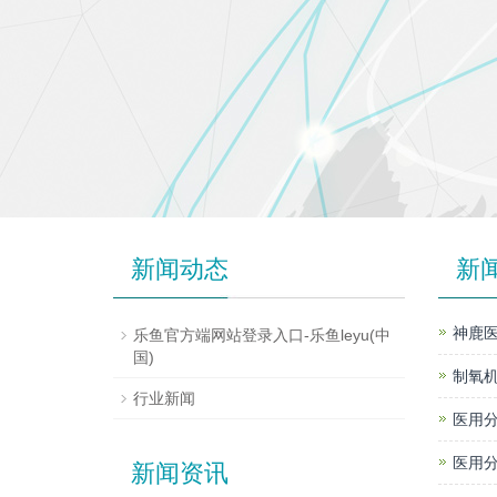
新闻动态
新
神鹿医
乐鱼官方端网站登录入口-乐鱼leyu(中
国)
制氧机
行业新闻
医用分
医用分
新闻资讯