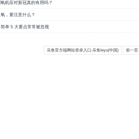
制氧机应对新冠真的有用吗？
吸氧，要注意什么？
简单 5 大要点常常被忽视
乐鱼官方端网站登录入口-乐鱼leyu(中国)
前一页