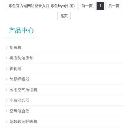
乐鱼官方端网站登录入口-乐鱼leyu(中国)
前一页
1
后一页
尾页
产品中心
制氧机
褥疮防治床垫
雾化器
简易呼吸器
医用空气压缩机
空氧混合器
空氧混合仪
急救转运呼吸机