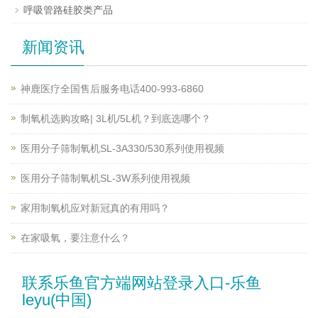
呼吸管路硅胶类产品
新闻资讯
神鹿医疗全国售后服务电话400-993-6860
制氧机选购攻略| 3L机/5L机？到底选哪个？
医用分子筛制氧机SL-3A330/530系列使用视频
医用分子筛制氧机SL-3W系列使用视频
家用制氧机应对新冠真的有用吗？
在家吸氧，要注意什么？
联系乐鱼官方端网站登录入口-乐鱼
leyu(中国)