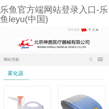
乐鱼官方端网站登录入口-乐
鱼leyu(中国)
语言选择:
网站导航
Toggl
navig
雾化器