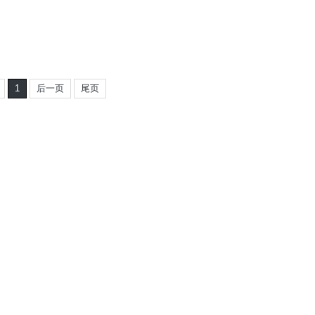
1
后一页
尾页