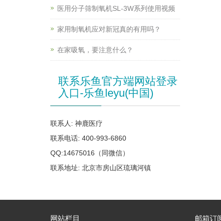
医用分子筛制氧机SL-3W系列使用视频
家用制氧机应对新冠真的有用吗？
在家吸氧，要注意什么？
联系乐鱼官方端网站登录
入口-乐鱼leyu(中国)
联系人: 神鹿医疗
联系电话: 400-993-6860
QQ:14675016（同微信）
联系地址: 北京市房山区琉璃河镇
网站栏目
邮箱订