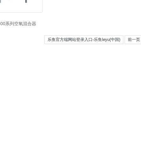
6000系列空氧混合器
乐鱼官方端网站登录入口-乐鱼leyu(中国)
前一页